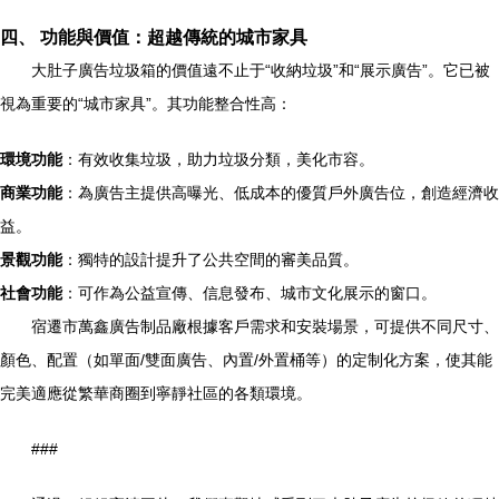
四、 功能與價值：超越傳統的城市家具
大肚子廣告垃圾箱的價值遠不止于“收納垃圾”和“展示廣告”。它已被
視為重要的“城市家具”。其功能整合性高：
環境功能
：有效收集垃圾，助力垃圾分類，美化市容。
商業功能
：為廣告主提供高曝光、低成本的優質戶外廣告位，創造經濟收
益。
景觀功能
：獨特的設計提升了公共空間的審美品質。
社會功能
：可作為公益宣傳、信息發布、城市文化展示的窗口。
宿遷市萬鑫廣告制品廠根據客戶需求和安裝場景，可提供不同尺寸、
顏色、配置（如單面/雙面廣告、內置/外置桶等）的定制化方案，使其能
完美適應從繁華商圈到寧靜社區的各類環境。
###