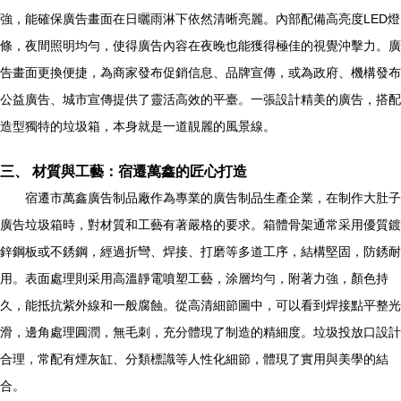
強，能確保廣告畫面在日曬雨淋下依然清晰亮麗。內部配備高亮度LED燈
條，夜間照明均勻，使得廣告內容在夜晚也能獲得極佳的視覺沖擊力。廣
告畫面更換便捷，為商家發布促銷信息、品牌宣傳，或為政府、機構發布
公益廣告、城市宣傳提供了靈活高效的平臺。一張設計精美的廣告，搭配
造型獨特的垃圾箱，本身就是一道靚麗的風景線。
三、 材質與工藝：宿遷萬鑫的匠心打造
宿遷市萬鑫廣告制品廠作為專業的廣告制品生產企業，在制作大肚子
廣告垃圾箱時，對材質和工藝有著嚴格的要求。箱體骨架通常采用優質鍍
鋅鋼板或不銹鋼，經過折彎、焊接、打磨等多道工序，結構堅固，防銹耐
用。表面處理則采用高溫靜電噴塑工藝，涂層均勻，附著力強，顏色持
久，能抵抗紫外線和一般腐蝕。從高清細節圖中，可以看到焊接點平整光
滑，邊角處理圓潤，無毛刺，充分體現了制造的精細度。垃圾投放口設計
合理，常配有煙灰缸、分類標識等人性化細節，體現了實用與美學的結
合。