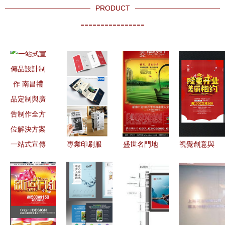
PRODUCT
----------------
一站式宣傳
專業印刷服
盛世名門地
視覺創意與
品設計制作
務 從設計
產廣告設計
實用服務結
南昌禮品定
到成品的一
素材 免費
合 從管道
制與廣告制
站式解決方
下載，助力
疏通到專業
作全方位解
案
高效制作
廣告設計
決方案