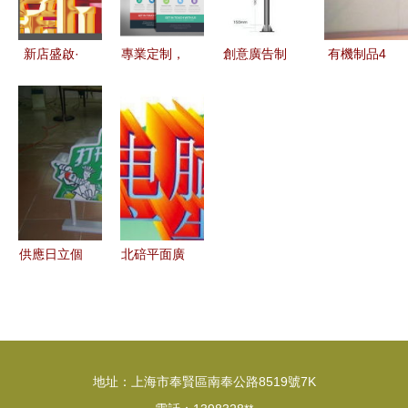
新店盛啟·
專業定制，
創意廣告制
有機制品4
紅動中國
一應俱全
品廠 您的
上海創異廣
打造吸睛開
從宣傳單到
一站式滾動
告與
張宣傳廣告
產品畫冊，
燈箱解決方
ebdoor廣
的創意設計
全方位印刷
案專家
告制作的藝
攻略
解決方案
術融合
供應日立個
北碚平面廣
性燈箱、超
告設計公司
薄燈箱與廣
引領重慶設
告燈箱 一
計策劃與廣
站式廠家設
告制作新潮
地址：上海市奉賢區南奉公路8519號7K
計、生產與
流