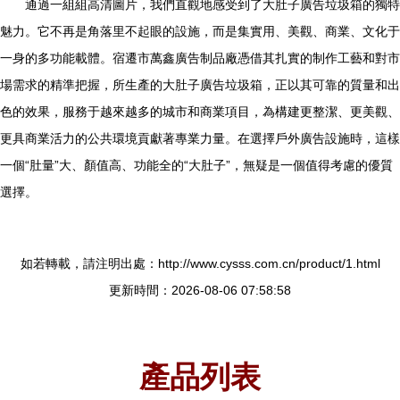
通過一組組高清圖片，我們直觀地感受到了大肚子廣告垃圾箱的獨特
魅力。它不再是角落里不起眼的設施，而是集實用、美觀、商業、文化于
一身的多功能載體。宿遷市萬鑫廣告制品廠憑借其扎實的制作工藝和對市
場需求的精準把握，所生產的大肚子廣告垃圾箱，正以其可靠的質量和出
色的效果，服務于越來越多的城市和商業項目，為構建更整潔、更美觀、
更具商業活力的公共環境貢獻著專業力量。在選擇戶外廣告設施時，這樣
一個“肚量”大、顏值高、功能全的“大肚子”，無疑是一個值得考慮的優質
選擇。
如若轉載，請注明出處：http://www.cysss.com.cn/product/1.html
更新時間：2026-08-06 07:58:58
產品列表