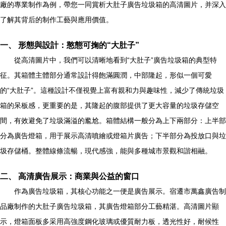
廠的專業制作為例，帶您一同賞析大肚子廣告垃圾箱的高清圖片，并深入
了解其背后的制作工藝與應用價值。
一、 形態與設計：憨態可掬的“大肚子”
從高清圖片中，我們可以清晰地看到“大肚子”廣告垃圾箱的典型特
征。其箱體主體部分通常設計得飽滿圓潤，中部隆起，形似一個可愛
的“大肚子”。這種設計不僅視覺上富有親和力與趣味性，減少了傳統垃圾
箱的呆板感，更重要的是，其隆起的腹部提供了更大容量的垃圾存儲空
間，有效避免了垃圾滿溢的尷尬。箱體結構一般分為上下兩部分：上半部
分為廣告燈箱，用于展示高清噴繪或燈箱片廣告；下半部分為投放口與垃
圾存儲桶。整體線條流暢，現代感強，能與多種城市景觀和諧相融。
二、 高清廣告展示：商業與公益的窗口
作為廣告垃圾箱，其核心功能之一便是廣告展示。宿遷市萬鑫廣告制
品廠制作的大肚子廣告垃圾箱，其廣告燈箱部分工藝精湛。高清圖片顯
示，燈箱面板多采用高強度鋼化玻璃或優質耐力板，透光性好，耐候性